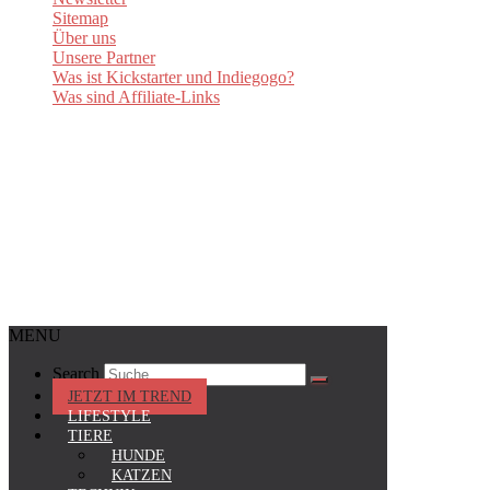
Sitemap
Über uns
Unsere Partner
Was ist Kickstarter und Indiegogo?
Was sind Affiliate-Links
MENU
Search
JETZT IM TREND
LIFESTYLE
TIERE
HUNDE
KATZEN