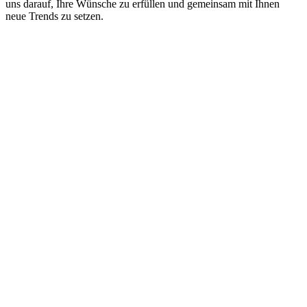
uns darauf, Ihre Wünsche zu erfüllen und gemeinsam mit Ihnen
neue Trends zu setzen.
Lass Dich Inspirieren
Unser Team recherchiert für euch international und stellt die
neuesten Trends und Aktualitäten aus vielfältigen Bereichen
zusammen:
Lifestyle
: Bleibe auf dem Laufenden über Lifestyle-Trends,
die dein Leben bereichern.
Tiere
: Erfahre mehr über die neuesten Trends für Hunde und
Katzen.
Technik und Smartphones
: Bleibe auf dem neuesten Stand
der Technik und Smartphone-Entwicklungen.
Gaming
: Verpasse keine Neuheiten und Trends in der
Gaming-Welt.
Mode
: Entdecke die aktuellen Modetrends und lass dich
inspirieren.
Kids
: Entdecke coole Ideen für Kinder.
Beauty und Kosmetik
: Erfahre alles über die neuesten
Beauty- und Kosmetik-Trends.
Ernährung und Food
: Genieße neue Ideen für eine gesunde
und nachhaltige Ernährung.
Nachhaltigkeit
: Informiere dich über nachhaltige Produkte.