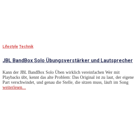
Lifestyle
Technik
JBL BandBox Solo Übungsverstärker und Lautsprecher
Kann der JBL BandBox Solo Üben wirklich vereinfachen Wer mit
Playbacks übt, kennt das alte Problem: Das Original ist zu laut, der eigene
Part verschwindet, und genau die Stelle, die sitzen muss, läuft im Song
weiterlesen...
Lass Dich Inspirieren
Unser Team recherchiert für euch international und stellt die
neuesten Trends und Aktualitäten aus vielfältigen Bereichen
zusammen:
Lifestyle
: Bleibe auf dem Laufenden über Lifestyle-Trends,