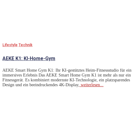
Lifestyle
Technik
AEKE K1: KI-Home-Gym
AEKE Smart Home Gym K1: Ihr KI-gestütztes Heim-Fitnessstudio für ein
immersives Erlebnis Das AEKE Smart Home Gym K1 ist mehr als nur ein
Fitnessgerät. Es kombiniert modernste KI-Technologie, ein platzsparendes
Design und ein beeindruckendes 4K-Display,
weiterlesen...