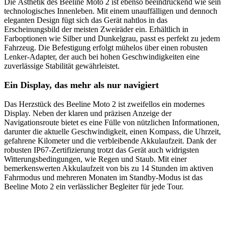
Die Ästhetik des Beeline Moto 2 ist ebenso beeindruckend wie sein
technologisches Innenleben. Mit einem unauffälligen und dennoch
eleganten Design fügt sich das Gerät nahtlos in das
Erscheinungsbild der meisten Zweiräder ein. Erhältlich in
Farboptionen wie Silber und Dunkelgrau, passt es perfekt zu jedem
Fahrzeug. Die Befestigung erfolgt mühelos über einen robusten
Lenker-Adapter, der auch bei hohen Geschwindigkeiten eine
zuverlässige Stabilität gewährleistet.
Ein Display, das mehr als nur navigiert
Das Herzstück des Beeline Moto 2 ist zweifellos ein modernes
Display. Neben der klaren und präzisen Anzeige der
Navigationsroute bietet es eine Fülle von nützlichen Informationen,
darunter die aktuelle Geschwindigkeit, einen Kompass, die Uhrzeit,
gefahrene Kilometer und die verbleibende Akkulaufzeit. Dank der
robusten IP67-Zertifizierung trotzt das Gerät auch widrigsten
Witterungsbedingungen, wie Regen und Staub. Mit einer
bemerkenswerten Akkulaufzeit von bis zu 14 Stunden im aktiven
Fahrmodus und mehreren Monaten im Standby-Modus ist das
Beeline Moto 2 ein verlässlicher Begleiter für jede Tour.