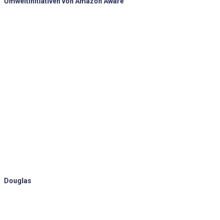
Umweltinitiativen von Amazon Aware
Douglas