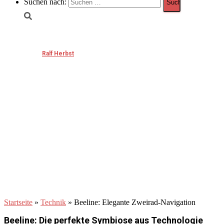
Suchen nach:
Beeline: Elegante Zweirad-Navigation
Published by
Ralf Herbst
on
Februar 9, 2026
Februar 9, 2026
Startseite
»
Technik
»
Beeline: Elegante Zweirad-Navigation
Beeline: Die perfekte Symbiose aus Technologie