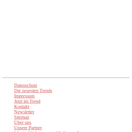
Eure Trend Quelle Nr. 1
Unser Ziel ist es, euch die mühsame Suche zu ersparen und euch
direkt zu den besten Anbietern und Produkten zu führen. Mit
up2date-trend
seid ihr immer am Puls der Zeit und entdeckt die
spannendsten Neuheiten. Lasst euch inspirieren und begeistern!
Unsere
Newsletter
sorgen dafür, dass ihr stets über die aktuellen
Trends informiert sind. Besuchen Sie auch unsere Social-Media-
Kanäle um auf dem Laufenden zu bleiben.
Datenschutz
Die neuesten Trends
Impressum
Jetzt im Trend
Kontakt
Newsletter
Sitemap
Über uns
Unsere Partner