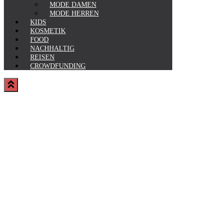
MODE DAMEN
MODE HERREN
KIDS
KOSMETIK
FOOD
NACHHALTIG
REISEN
CROWDFUNDING