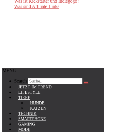
Was ist Kickstarter und Indiegogo?
Was sind Affiliate-Links
MENU
Search
JETZT IM TREND
LIFESTYLE
TIERE
HUNDE
KATZEN
TECHNIK
SMARTPHONE
GAMING
MODE