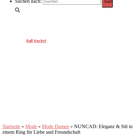
Suchen nach:
NUNCAD: Eleganz & Stil in einem Ring für Liebe
und Freundschaft
Published by
Ralf Herbst
on
November 27, 2024
November 27, 2024
Startseite
»
Mode
»
Mode Damen
»
NUNCAD: Eleganz & Stil in
einem Ring für Liebe und Freundschaft