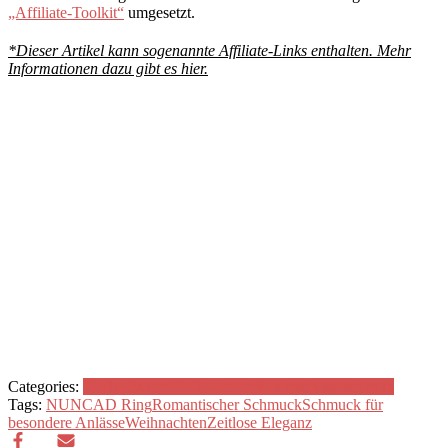
„Affiliate-Toolkit“
umgesetzt.
*Dieser Artikel kann sogenannte Affiliate-Links enthalten. Mehr
Informationen dazu gibt es hier.
Categories:
Mode Damen
Mode Herren
Weihnachtsgeschenke
Tags:
NUNCAD Ring
Romantischer Schmuck
Schmuck für
besondere Anlässe
Weihnachten
Zeitlose Eleganz