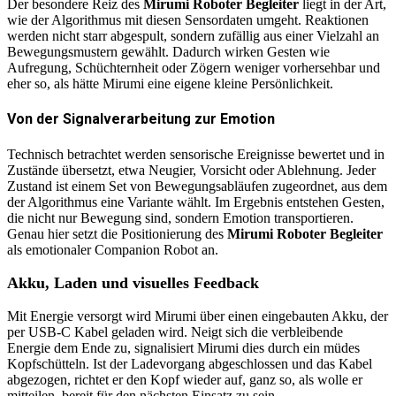
Der besondere Reiz des
Mirumi Roboter Begleiter
liegt in der Art,
wie der Algorithmus mit diesen Sensordaten umgeht. Reaktionen
werden nicht starr abgespult, sondern zufällig aus einer Vielzahl an
Bewegungsmustern gewählt. Dadurch wirken Gesten wie
Aufregung, Schüchternheit oder Zögern weniger vorhersehbar und
eher so, als hätte Mirumi eine eigene kleine Persönlichkeit.
Von der Signalverarbeitung zur Emotion
Technisch betrachtet werden sensorische Ereignisse bewertet und in
Zustände übersetzt, etwa Neugier, Vorsicht oder Ablehnung. Jeder
Zustand ist einem Set von Bewegungsabläufen zugeordnet, aus dem
der Algorithmus eine Variante wählt. Im Ergebnis entstehen Gesten,
die nicht nur Bewegung sind, sondern Emotion transportieren.
Genau hier setzt die Positionierung des
Mirumi Roboter Begleiter
als emotionaler Companion Robot an.
Akku, Laden und visuelles Feedback
Mit Energie versorgt wird Mirumi über einen eingebauten Akku, der
per USB-C Kabel geladen wird. Neigt sich die verbleibende
Energie dem Ende zu, signalisiert Mirumi dies durch ein müdes
Kopfschütteln. Ist der Ladevorgang abgeschlossen und das Kabel
abgezogen, richtet er den Kopf wieder auf, ganz so, als wolle er
mitteilen, bereit für den nächsten Einsatz zu sein.