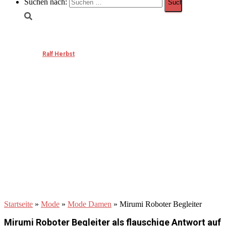
Suchen nach:
Mirumi Roboter Begleiter
Published by
Ralf Herbst
on
Dezember 4, 2025
Startseite
»
Mode
»
Mode Damen
»
Mirumi Roboter Begleiter
Mirumi Roboter Begleiter als flauschige Antwort auf