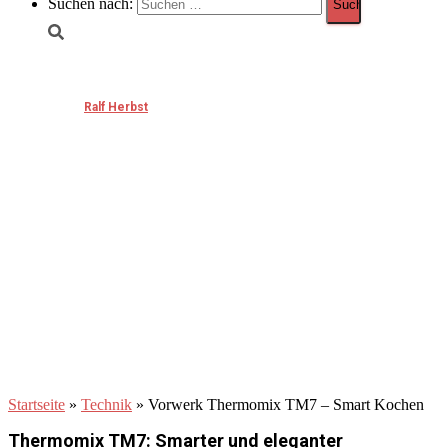
Suchen nach:
Vorwerk Thermomix TM7 – Smart Kochen
Published by
Ralf Herbst
on
Februar 24, 2025
Startseite
»
Technik
»
Vorwerk Thermomix TM7 – Smart Kochen
Thermomix TM7: Smarter und eleganter