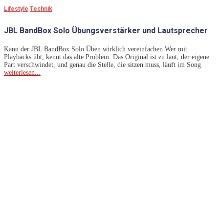
Lifestyle
Technik
JBL BandBox Solo Übungsverstärker und Lautsprecher
Kann der JBL BandBox Solo Üben wirklich vereinfachen Wer mit
Playbacks übt, kennt das alte Problem: Das Original ist zu laut, der eigene
Part verschwindet, und genau die Stelle, die sitzen muss, läuft im Song
weiterlesen...
Lass Dich Inspirieren
Unser Team recherchiert für euch international und stellt die
neuesten Trends und Aktualitäten aus vielfältigen Bereichen
zusammen:
Lifestyle
: Bleibe auf dem Laufenden über Lifestyle-Trends,
die dein Leben bereichern.
Tiere
: Erfahre mehr über die neuesten Trends für Hunde und
Katzen.
Technik und Smartphones
: Bleibe auf dem neuesten Stand
der Technik und Smartphone-Entwicklungen.
Gaming
: Verpasse keine Neuheiten und Trends in der
Gaming-Welt.
Mode
: Entdecke die aktuellen Modetrends und lass dich