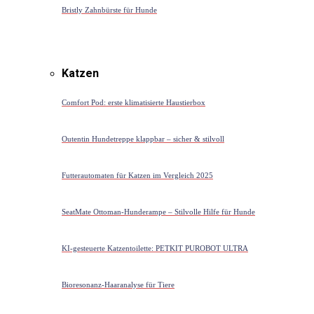
Bristly Zahnbürste für Hunde
Katzen
Comfort Pod: erste klimatisierte Haustierbox
Outentin Hundetreppe klappbar – sicher & stilvoll
Futterautomaten für Katzen im Vergleich 2025
SeatMate Ottoman-Hunderampe – Stilvolle Hilfe für Hunde
KI-gesteuerte Katzentoilette: PETKIT PUROBOT ULTRA
Bioresonanz-Haaranalyse für Tiere