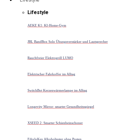
Lifestyle
AEKE K1: KI-Home-Gym
JBL BandBox Solo Übungsverstärker und Lautsprecher
Rauchfreier Elektrogrill LUMO
Elektrischer Fahrkoffer im Alltag
SwitchBot Kerzenwärmerlampe im Alltag
Longevity Mirror: smarter Gesundheitsspiegel
XSEED 2: Smarter Schienbeinschoner
EthyloKey Alkoholtester ohne Pusten