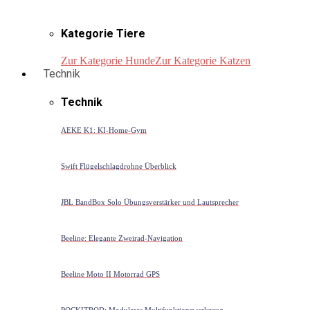
Kategorie Tiere
Zur Kategorie Hunde
Zur Kategorie Katzen
Technik
Technik
AEKE K1: KI-Home-Gym
Swift Flügelschlagdrohne Überblick
JBL BandBox Solo Übungsverstärker und Lautsprecher
Beeline: Elegante Zweirad-Navigation
Beeline Moto II Motorrad GPS
POCKITROD: Modulares Multifunktionswerkzeug