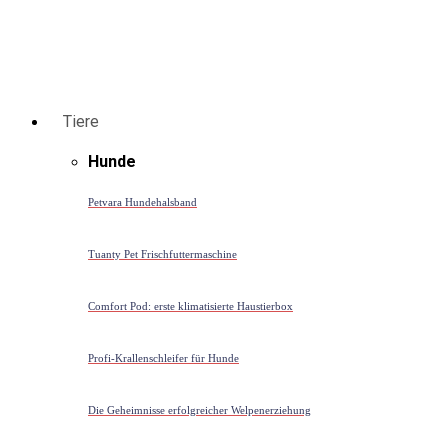
Tiere
Hunde
Petvara Hundehalsband
Tuanty Pet Frischfuttermaschine
Comfort Pod: erste klimatisierte Haustierbox
Profi-Krallenschleifer für Hunde
Die Geheimnisse erfolgreicher Welpenerziehung