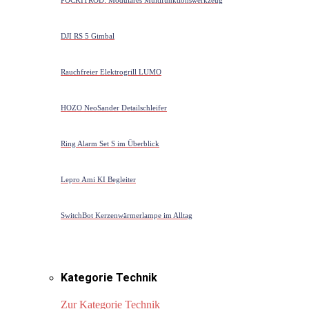
DJI RS 5 Gimbal
Rauchfreier Elektrogrill LUMO
HOZO NeoSander Detailschleifer
Ring Alarm Set S im Überblick
Lepro Ami KI Begleiter
SwitchBot Kerzenwärmerlampe im Alltag
Kategorie Technik
Zur Kategorie Technik