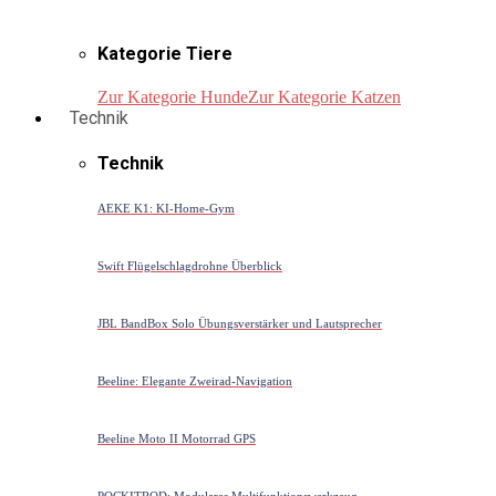
Kategorie Tiere
Zur Kategorie Hunde
Zur Kategorie Katzen
Technik
Technik
AEKE K1: KI-Home-Gym
Swift Flügelschlagdrohne Überblick
JBL BandBox Solo Übungsverstärker und Lautsprecher
Beeline: Elegante Zweirad-Navigation
Beeline Moto II Motorrad GPS
POCKITROD: Modulares Multifunktionswerkzeug