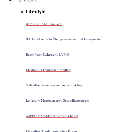
Lifestyle
AEKE K1: KI-Home-Gym
JBL BandBox Solo Übungsverstärker und Lautsprecher
Rauchfreier Elektrogrill LUMO
Elektrischer Fahrkoffer im Alltag
SwitchBot Kerzenwärmerlampe im Alltag
Longevity Mirror: smarter Gesundheitsspiegel
XSEED 2: Smarter Schienbeinschoner
EthyloKey Alkoholtester ohne Pusten