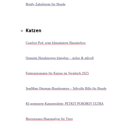
Bristly Zahnbürste für Hunde
Katzen
Comfort Pod: erste klimatisierte Haustierbox
Outentin Hundetreppe klappbar – sicher & stilvoll
Futterautomaten für Katzen im Vergleich 2025
SeatMate Ottoman-Hunderampe – Stilvolle Hilfe für Hunde
KI-gesteuerte Katzentoilette: PETKIT PUROBOT ULTRA
Bioresonanz-Haaranalyse für Tiere