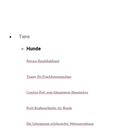
Tiere
Hunde
Petvara Hundehalsband
Tuanty Pet Frischfuttermaschine
Comfort Pod: erste klimatisierte Haustierbox
Profi-Krallenschleifer für Hunde
Die Geheimnisse erfolgreicher Welpenerziehung