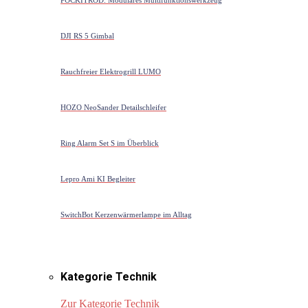
DJI RS 5 Gimbal
Rauchfreier Elektrogrill LUMO
HOZO NeoSander Detailschleifer
Ring Alarm Set S im Überblick
Lepro Ami KI Begleiter
SwitchBot Kerzenwärmerlampe im Alltag
Kategorie Technik
Zur Kategorie Technik