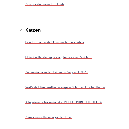
Bristly Zahnbürste für Hunde
Katzen
Comfort Pod: erste klimatisierte Haustierbox
Outentin Hundetreppe klappbar – sicher & stilvoll
Futterautomaten für Katzen im Vergleich 2025
SeatMate Ottoman-Hunderampe – Stilvolle Hilfe für Hunde
KI-gesteuerte Katzentoilette: PETKIT PUROBOT ULTRA
Bioresonanz-Haaranalyse für Tiere