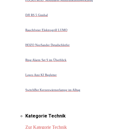
DJI RS 5 Gimbal
Rauchfreier Elektrogrill LUMO
HOZO NeoSander Detailschleifer
Ring Alarm Set S im Überblick
Lepro Ami KI Begleiter
SwitchBot Kerzenwärmerlampe im Alltag
Kategorie Technik
Zur Kategorie Technik