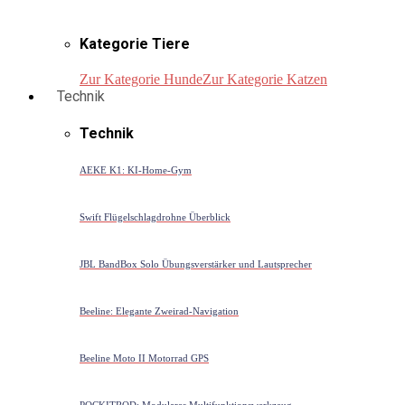
Kategorie Tiere
Zur Kategorie Hunde
Zur Kategorie Katzen
Technik
Technik
AEKE K1: KI-Home-Gym
Swift Flügelschlagdrohne Überblick
JBL BandBox Solo Übungsverstärker und Lautsprecher
Beeline: Elegante Zweirad-Navigation
Beeline Moto II Motorrad GPS
POCKITROD: Modulares Multifunktionswerkzeug