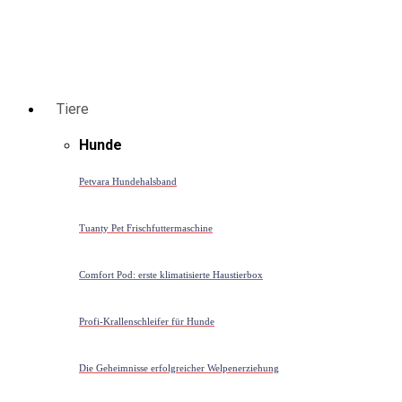
Tiere
Hunde
Petvara Hundehalsband
Tuanty Pet Frischfuttermaschine
Comfort Pod: erste klimatisierte Haustierbox
Profi-Krallenschleifer für Hunde
Die Geheimnisse erfolgreicher Welpenerziehung