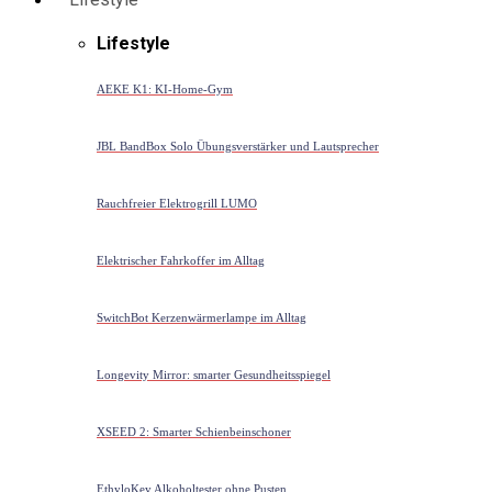
Lifestyle
AEKE K1: KI-Home-Gym
JBL BandBox Solo Übungsverstärker und Lautsprecher
Rauchfreier Elektrogrill LUMO
Elektrischer Fahrkoffer im Alltag
SwitchBot Kerzenwärmerlampe im Alltag
Longevity Mirror: smarter Gesundheitsspiegel
XSEED 2: Smarter Schienbeinschoner
EthyloKey Alkoholtester ohne Pusten