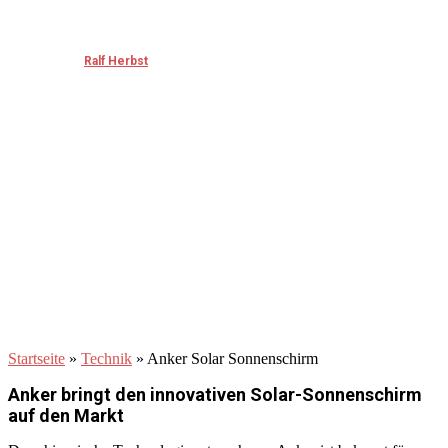
Anker Solar Sonnenschirm
Published by
Ralf Herbst
on
Januar 14, 2025
Januar 14, 2025
Startseite
»
Technik
»
Anker Solar Sonnenschirm
Anker bringt den innovativen Solar-Sonnenschirm
auf den Markt