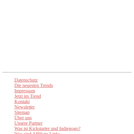
Eure Trend Quelle Nr. 1
Unser Ziel ist es, euch die mühsame Suche zu ersparen und euch
direkt zu den besten Anbietern und Produkten zu führen. Mit
up2date-trend
seid ihr immer am Puls der Zeit und entdeckt die
spannendsten Neuheiten. Lasst euch inspirieren und begeistern!
Unsere
Newsletter
sorgen dafür, dass ihr stets über die aktuellen
Trends informiert sind. Besuchen Sie auch unsere Social-Media-
Kanäle um auf dem Laufenden zu bleiben.
Datenschutz
Die neuesten Trends
Impressum
Jetzt im Trend
Kontakt
Newsletter
Sitemap
Über uns
Unsere Partner
Was ist Kickstarter und Indiegogo?
Was sind Affiliate-Links