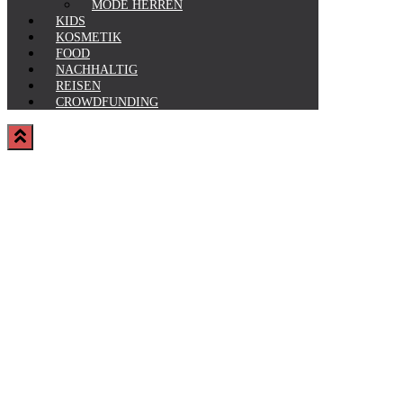
MODE HERREN
KIDS
KOSMETIK
FOOD
NACHHALTIG
REISEN
CROWDFUNDING