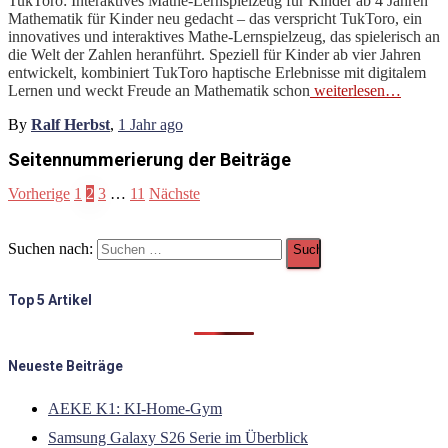
TukToro: Interaktives Mathe-Lernspielzeug für Kinder ab 4 Jahren
Mathematik für Kinder neu gedacht – das verspricht TukToro, ein
innovatives und interaktives Mathe-Lernspielzeug, das spielerisch an
die Welt der Zahlen heranführt. Speziell für Kinder ab vier Jahren
entwickelt, kombiniert TukToro haptische Erlebnisse mit digitalem
Lernen und weckt Freude an Mathematik schon
weiterlesen…
By
Ralf Herbst
,
1 Jahr
ago
Seitennummerierung der Beiträge
Vorherige
1
2
3
…
11
Nächste
Suchen nach:
Top 5 Artikel
Neueste Beiträge
AEKE K1: KI-Home-Gym
Samsung Galaxy S26 Serie im Überblick