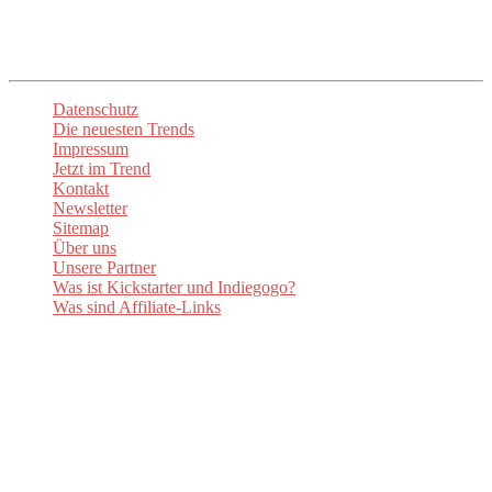
Kanäle um auf dem Laufenden zu bleiben.
Datenschutz
Die neuesten Trends
Impressum
Jetzt im Trend
Kontakt
Newsletter
Sitemap
Über uns
Unsere Partner
Was ist Kickstarter und Indiegogo?
Was sind Affiliate-Links