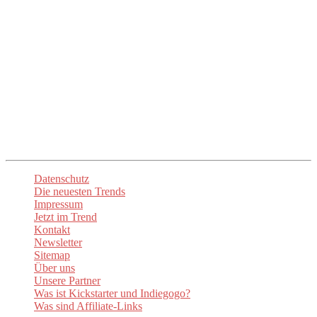
Eure Trend Quelle Nr. 1
Unser Ziel ist es, euch die mühsame Suche zu ersparen und euch
direkt zu den besten Anbietern und Produkten zu führen. Mit
up2date-trend
seid ihr immer am Puls der Zeit und entdeckt die
spannendsten Neuheiten. Lasst euch inspirieren und begeistern!
Unsere
Newsletter
sorgen dafür, dass ihr stets über die aktuellen
Trends informiert sind. Besuchen Sie auch unsere Social-Media-
Kanäle um auf dem Laufenden zu bleiben.
Datenschutz
Die neuesten Trends
Impressum
Jetzt im Trend
Kontakt
Newsletter
Sitemap
Über uns
Unsere Partner
Was ist Kickstarter und Indiegogo?
Was sind Affiliate-Links