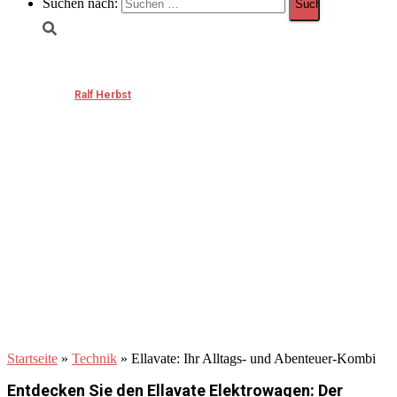
Suchen nach:
Ellavate: Ihr Alltags- und Abenteuer-Kombi
Published by
Ralf Herbst
on
August 12, 2024
August 12, 2024
Startseite
»
Technik
»
Ellavate: Ihr Alltags- und Abenteuer-Kombi
Entdecken Sie den Ellavate Elektrowagen: Der