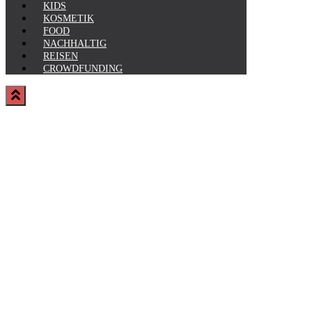
KIDS
KOSMETIK
FOOD
NACHHALTIG
REISEN
CROWDFUNDING