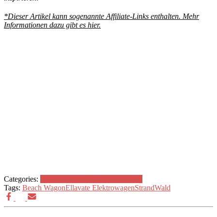
*Dieser Artikel kann sogenannte Affiliate-Links enthalten. Mehr
Informationen dazu gibt es hier.
Categories:
Kids
Lifestyle
Reisen
Technik
Tiere
Tags:
Beach Wagon
Ellavate Elektrowagen
Strand
Wald