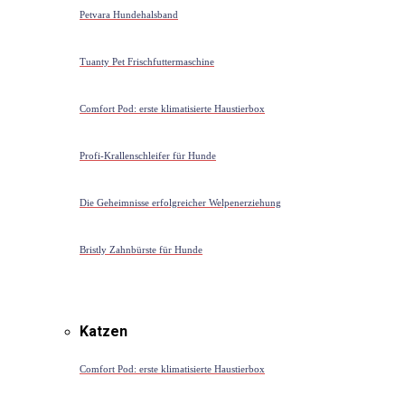
Petvara Hundehalsband
Tuanty Pet Frischfuttermaschine
Comfort Pod: erste klimatisierte Haustierbox
Profi-Krallenschleifer für Hunde
Die Geheimnisse erfolgreicher Welpenerziehung
Bristly Zahnbürste für Hunde
Katzen
Comfort Pod: erste klimatisierte Haustierbox