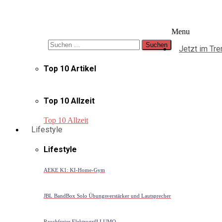
Suche
Menu
Suchen nach:
Jetzt im Tre
Top 10 Artikel
Top 10 Allzeit
Top 10 Allzeit
Lifestyle
Lifestyle
AEKE K1: KI-Home-Gym
JBL BandBox Solo Übungsverstärker und Lautsprecher
Rauchfreier Elektrogrill LUMO