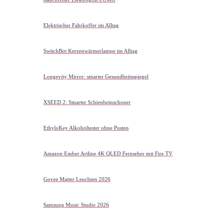
Elektrischer Fahrkoffer im Alltag
SwitchBot Kerzenwärmerlampe im Alltag
Longevity Mirror: smarter Gesundheitsspiegel
XSEED 2: Smarter Schienbeinschoner
EthyloKey Alkoholtester ohne Pusten
Amazon Ember Artline 4K QLED Fernseher mit Fire TV
Govee Matter Leuchten 2026
Samsung Music Studio 2026