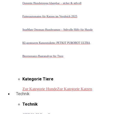
Outentin Hundetreppe klappbar – sicher & stilvoll
Futterautomaten für Katzen im Vergleich 2025
SeatMate Ottoman-Hunderampe – Stilvolle Hilfe für Hunde
KI-gesteuerte Katzentoilette: PETKIT PUROBOT ULTRA
Bioresonanz-Haaranalyse für Tiere
Kategorie Tiere
Zur Kategorie Hunde
Zur Kategorie Katzen
Technik
Technik