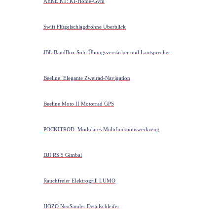
AEKE K1: KI-Home-Gym
Swift Flügelschlagdrohne Überblick
JBL BandBox Solo Übungsverstärker und Lautsprecher
Beeline: Elegante Zweirad-Navigation
Beeline Moto II Motorrad GPS
POCKITROD: Modulares Multifunktionswerkzeug
DJI RS 5 Gimbal
Rauchfreier Elektrogrill LUMO
HOZO NeoSander Detailschleifer