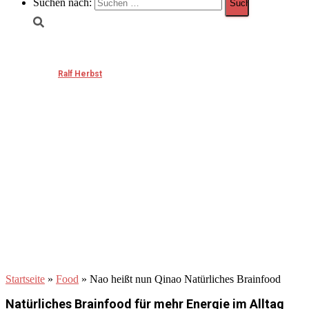
Suchen nach:
Nao heißt nun Qinao Natürliches Brainfood
Published by
Ralf Herbst
on
Januar 16, 2023
Januar 16, 2023
Startseite
»
Food
»
Nao heißt nun Qinao Natürliches Brainfood
Natürliches Brainfood für mehr Energie im Alltag