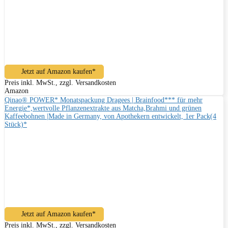
Jetzt auf Amazon kaufen*
Preis inkl. MwSt., zzgl. Versandkosten
Amazon
Qinao® POWER* Monatspackung Dragees | Brainfood*** für mehr
Energie*,wertvolle Pflanzenextrakte aus Matcha,Brahmi und grünen
Kaffeebohnen |Made in Germany, von Apothekern entwickelt, 1er Pack(4
Stück)*
Jetzt auf Amazon kaufen*
Preis inkl. MwSt., zzgl. Versandkosten