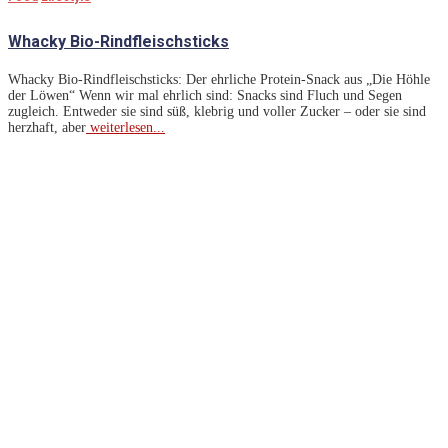
Whacky Bio-Rindfleischsticks
Whacky Bio-Rindfleischsticks: Der ehrliche Protein-Snack aus „Die Höhle
der Löwen“ Wenn wir mal ehrlich sind: Snacks sind Fluch und Segen
zugleich. Entweder sie sind süß, klebrig und voller Zucker – oder sie sind
herzhaft, aber
weiterlesen...
Lass Dich Inspirieren
Unser Team recherchiert für euch international und stellt die
neuesten Trends und Aktualitäten aus vielfältigen Bereichen
zusammen:
Lifestyle
: Bleibe auf dem Laufenden über Lifestyle-Trends,
die dein Leben bereichern.
Tiere
: Erfahre mehr über die neuesten Trends für Hunde und
Katzen.
Technik und Smartphones
: Bleibe auf dem neuesten Stand
der Technik und Smartphone-Entwicklungen.
Gaming
: Verpasse keine Neuheiten und Trends in der
Gaming-Welt.
Mode
: Entdecke die aktuellen Modetrends und lass dich
inspirieren.