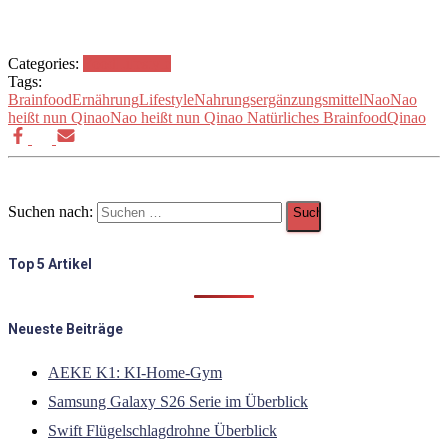
Categories:
Food
Lifestyle
Tags:
Brainfood
Ernährung
Lifestyle
Nahrungsergänzungsmittel
Nao
Nao
heißt nun Qinao
Nao heißt nun Qinao Natürliches Brainfood
Qinao
Suchen nach:
Top 5 Artikel
Neueste Beiträge
AEKE K1: KI-Home-Gym
Samsung Galaxy S26 Serie im Überblick
Swift Flügelschlagdrohne Überblick