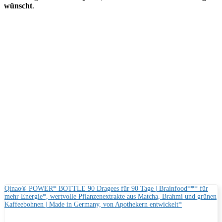
wünscht
.
Qinao® POWER* BOTTLE 90 Dragees für 90 Tage | Brainfood*** für
mehr Energie*, wertvolle Pflanzenextrakte aus Matcha, Brahmi und grünen
Kaffeebohnen | Made in Germany, von Apothekern entwickelt*