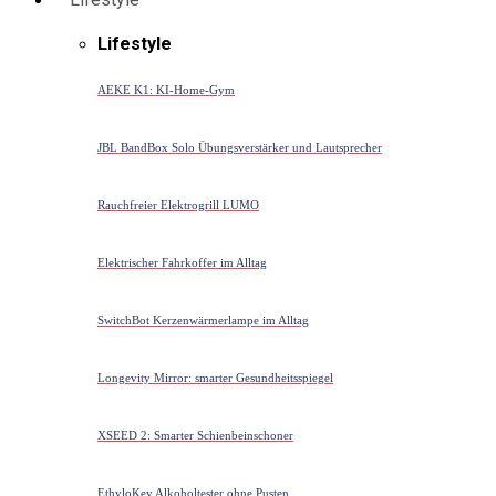
Lifestyle
AEKE K1: KI-Home-Gym
JBL BandBox Solo Übungsverstärker und Lautsprecher
Rauchfreier Elektrogrill LUMO
Elektrischer Fahrkoffer im Alltag
SwitchBot Kerzenwärmerlampe im Alltag
Longevity Mirror: smarter Gesundheitsspiegel
XSEED 2: Smarter Schienbeinschoner
EthyloKey Alkoholtester ohne Pusten