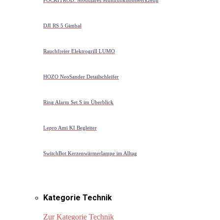
DJI RS 5 Gimbal
Rauchfreier Elektrogrill LUMO
HOZO NeoSander Detailschleifer
Ring Alarm Set S im Überblick
Lepro Ami KI Begleiter
SwitchBot Kerzenwärmerlampe im Alltag
Kategorie Technik
Zur Kategorie Technik