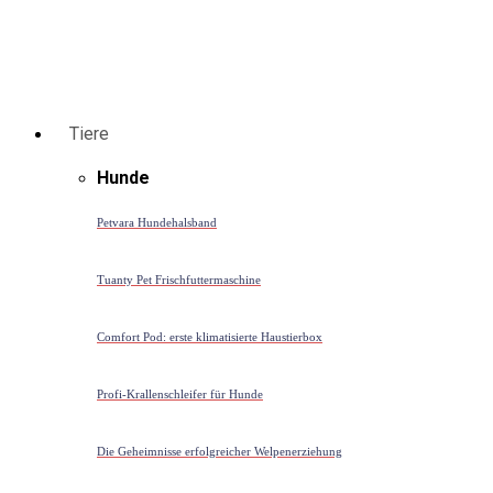
Tiere
Hunde
Petvara Hundehalsband
Tuanty Pet Frischfuttermaschine
Comfort Pod: erste klimatisierte Haustierbox
Profi-Krallenschleifer für Hunde
Die Geheimnisse erfolgreicher Welpenerziehung