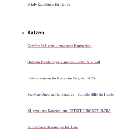
Bristly Zahnbürste für Hunde
Katzen
Comfort Pod: erste klimatisierte Haustierbox
Outentin Hundetreppe klappbar – sicher & stilvoll
Futterautomaten für Katzen im Vergleich 2025
SeatMate Ottoman-Hunderampe – Stilvolle Hilfe für Hunde
KI-gesteuerte Katzentoilette: PETKIT PUROBOT ULTRA
Bioresonanz-Haaranalyse für Tiere