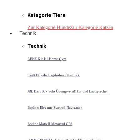
Kategorie Tiere
Zur Kategorie Hunde
Zur Kategorie Katzen
Technik
Technik
AEKE K1: KI-Home-Gym
Swift Flügelschlagdrohne Überblick
JBL BandBox Solo Übungsverstärker und Lautsprecher
Beeline: Elegante Zweirad-Navigation
Beeline Moto II Motorrad GPS
POCKITROD: Modulares Multifunktionswerkzeug