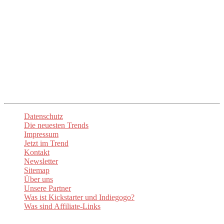
Unser Ziel ist es, euch die mühsame Suche zu ersparen und euch
direkt zu den besten Anbietern und Produkten zu führen. Mit
up2date-trend
seid ihr immer am Puls der Zeit und entdeckt die
spannendsten Neuheiten. Lasst euch inspirieren und begeistern!
Unsere
Newsletter
sorgen dafür, dass ihr stets über die aktuellen
Trends informiert sind. Besuchen Sie auch unsere Social-Media-
Kanäle um auf dem Laufenden zu bleiben.
Datenschutz
Die neuesten Trends
Impressum
Jetzt im Trend
Kontakt
Newsletter
Sitemap
Über uns
Unsere Partner
Was ist Kickstarter und Indiegogo?
Was sind Affiliate-Links