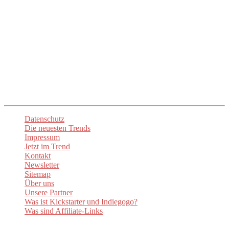
Unser Ziel ist es, euch die mühsame Suche zu ersparen und euch
direkt zu den besten Anbietern und Produkten zu führen. Mit
up2date-trend
seid ihr immer am Puls der Zeit und entdeckt die
spannendsten Neuheiten. Lasst euch inspirieren und begeistern!
Unsere
Newsletter
sorgen dafür, dass ihr stets über die aktuellen
Trends informiert sind. Besuchen Sie auch unsere Social-Media-
Kanäle um auf dem Laufenden zu bleiben.
Datenschutz
Die neuesten Trends
Impressum
Jetzt im Trend
Kontakt
Newsletter
Sitemap
Über uns
Unsere Partner
Was ist Kickstarter und Indiegogo?
Was sind Affiliate-Links