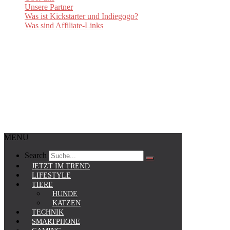
Unsere Partner
Was ist Kickstarter und Indiegogo?
Was sind Affiliate-Links
MENU
Search
JETZT IM TREND
LIFESTYLE
TIERE
HUNDE
KATZEN
TECHNIK
SMARTPHONE