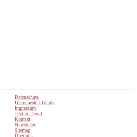
sind.
Crowdfunding
: Kollektive finanzielle Unterstützung für
innovative technologische Kampagnen.
Eure Trend Quelle Nr. 1
Unser Ziel ist es, euch die mühsame Suche zu ersparen und euch
direkt zu den besten Anbietern und Produkten zu führen. Mit
up2date-trend
seid ihr immer am Puls der Zeit und entdeckt die
spannendsten Neuheiten. Lasst euch inspirieren und begeistern!
Unsere
Newsletter
sorgen dafür, dass ihr stets über die aktuellen
Trends informiert sind. Besuchen Sie auch unsere Social-Media-
Kanäle um auf dem Laufenden zu bleiben.
Datenschutz
Die neuesten Trends
Impressum
Jetzt im Trend
Kontakt
Newsletter
Sitemap
Über uns