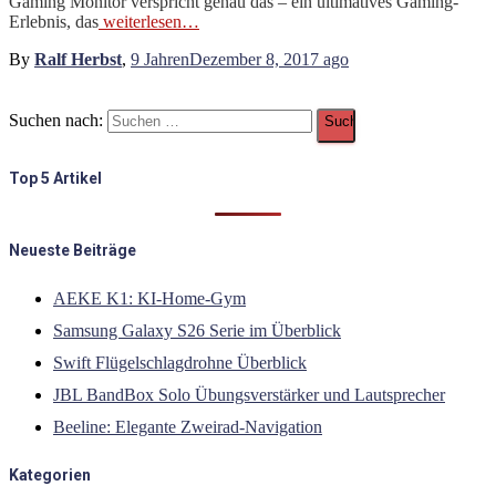
Gaming Monitor verspricht genau das – ein ultimatives Gaming-
Erlebnis, das
weiterlesen…
By
Ralf Herbst
,
9 Jahren
Dezember 8, 2017
ago
Suchen nach:
Top 5 Artikel
Neueste Beiträge
AEKE K1: KI-Home-Gym
Samsung Galaxy S26 Serie im Überblick
Swift Flügelschlagdrohne Überblick
JBL BandBox Solo Übungsverstärker und Lautsprecher
Beeline: Elegante Zweirad-Navigation
Kategorien