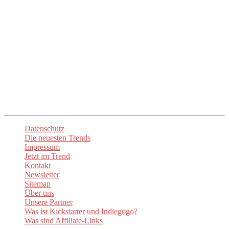
Unser Ziel ist es, euch die mühsame Suche zu ersparen und euch
direkt zu den besten Anbietern und Produkten zu führen. Mit
up2date-trend
seid ihr immer am Puls der Zeit und entdeckt die
spannendsten Neuheiten. Lasst euch inspirieren und begeistern!
Unsere
Newsletter
sorgen dafür, dass ihr stets über die aktuellen
Trends informiert sind. Besuchen Sie auch unsere Social-Media-
Kanäle um auf dem Laufenden zu bleiben.
Datenschutz
Die neuesten Trends
Impressum
Jetzt im Trend
Kontakt
Newsletter
Sitemap
Über uns
Unsere Partner
Was ist Kickstarter und Indiegogo?
Was sind Affiliate-Links