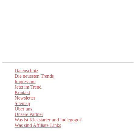
Unser Ziel ist es, euch die mühsame Suche zu ersparen und euch
direkt zu den besten Anbietern und Produkten zu führen. Mit
up2date-trend
seid ihr immer am Puls der Zeit und entdeckt die
spannendsten Neuheiten. Lasst euch inspirieren und begeistern!
Unsere
Newsletter
sorgen dafür, dass ihr stets über die aktuellen
Trends informiert sind. Besuchen Sie auch unsere Social-Media-
Kanäle um auf dem Laufenden zu bleiben.
Datenschutz
Die neuesten Trends
Impressum
Jetzt im Trend
Kontakt
Newsletter
Sitemap
Über uns
Unsere Partner
Was ist Kickstarter und Indiegogo?
Was sind Affiliate-Links