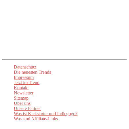
Unser Ziel ist es, euch die mühsame Suche zu ersparen und euch
direkt zu den besten Anbietern und Produkten zu führen. Mit
up2date-trend
seid ihr immer am Puls der Zeit und entdeckt die
spannendsten Neuheiten. Lasst euch inspirieren und begeistern!
Unsere
Newsletter
sorgen dafür, dass ihr stets über die aktuellen
Trends informiert sind. Besuchen Sie auch unsere Social-Media-
Kanäle um auf dem Laufenden zu bleiben.
Datenschutz
Die neuesten Trends
Impressum
Jetzt im Trend
Kontakt
Newsletter
Sitemap
Über uns
Unsere Partner
Was ist Kickstarter und Indiegogo?
Was sind Affiliate-Links