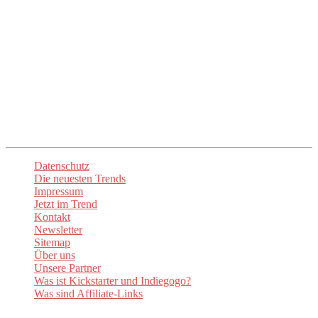
Unser Ziel ist es, euch die mühsame Suche zu ersparen und euch
direkt zu den besten Anbietern und Produkten zu führen. Mit
up2date-trend
seid ihr immer am Puls der Zeit und entdeckt die
spannendsten Neuheiten. Lasst euch inspirieren und begeistern!
Unsere
Newsletter
sorgen dafür, dass ihr stets über die aktuellen
Trends informiert sind. Besuchen Sie auch unsere Social-Media-
Kanäle um auf dem Laufenden zu bleiben.
Datenschutz
Die neuesten Trends
Impressum
Jetzt im Trend
Kontakt
Newsletter
Sitemap
Über uns
Unsere Partner
Was ist Kickstarter und Indiegogo?
Was sind Affiliate-Links