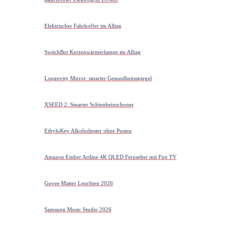
Elektrischer Fahrkoffer im Alltag
SwitchBot Kerzenwärmerlampe im Alltag
Longevity Mirror: smarter Gesundheitsspiegel
XSEED 2: Smarter Schienbeinschoner
EthyloKey Alkoholtester ohne Pusten
Amazon Ember Artline 4K QLED Fernseher mit Fire TV
Govee Matter Leuchten 2026
Samsung Music Studio 2026