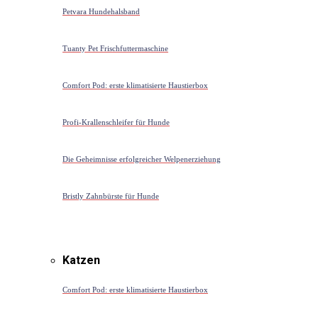
Petvara Hundehalsband
Tuanty Pet Frischfuttermaschine
Comfort Pod: erste klimatisierte Haustierbox
Profi-Krallenschleifer für Hunde
Die Geheimnisse erfolgreicher Welpenerziehung
Bristly Zahnbürste für Hunde
Katzen
Comfort Pod: erste klimatisierte Haustierbox