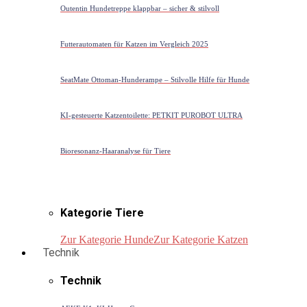
Outentin Hundetreppe klappbar – sicher & stilvoll
Futterautomaten für Katzen im Vergleich 2025
SeatMate Ottoman-Hunderampe – Stilvolle Hilfe für Hunde
KI-gesteuerte Katzentoilette: PETKIT PUROBOT ULTRA
Bioresonanz-Haaranalyse für Tiere
Kategorie Tiere
Zur Kategorie Hunde
Zur Kategorie Katzen
Technik
Technik