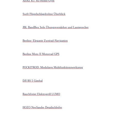
AEKE K1: KI-Home-Gym
Swift Flügelschlagdrohne Überblick
JBL BandBox Solo Übungsverstärker und Lautsprecher
Beeline: Elegante Zweirad-Navigation
Beeline Moto II Motorrad GPS
POCKITROD: Modulares Multifunktionswerkzeug
DJI RS 5 Gimbal
Rauchfreier Elektrogrill LUMO
HOZO NeoSander Detailschleifer