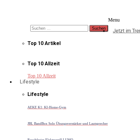
Suche
Menu
Suchen nach:
Jetzt im Tre
Top 10 Artikel
Top 10 Allzeit
Top 10 Allzeit
Lifestyle
Lifestyle
AEKE K1: KI-Home-Gym
JBL BandBox Solo Übungsverstärker und Lautsprecher
Rauchfreier Elektrogrill LUMO