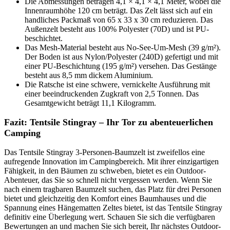
Die Abmessungen betragen 4,1 × 4,1 × 4,1 Meter, wobei die
Innenraumhöhe 120 cm beträgt. Das Zelt lässt sich auf ein
handliches Packmaß von 65 x 33 x 30 cm reduzieren. Das
Außenzelt besteht aus 100% Polyester (70D) und ist PU-
beschichtet.
Das Mesh-Material besteht aus No-See-Um-Mesh (39 g/m²).
Der Boden ist aus Nylon/Polyester (240D) gefertigt und mit
einer PU-Beschichtung (195 g/m²) versehen. Das Gestänge
besteht aus 8,5 mm dickem Aluminium.
Die Ratsche ist eine schwere, vernickelte Ausführung mit
einer beeindruckenden Zugkraft von 2,5 Tonnen. Das
Gesamtgewicht beträgt 11,1 Kilogramm.
Fazit: Tentsile Stingray – Ihr Tor zu abenteuerlichen
Camping
Das Tentsile Stingray 3-Personen-Baumzelt ist zweifellos eine
aufregende Innovation im Campingbereich. Mit ihrer einzigartigen
Fähigkeit, in den Bäumen zu schweben, bietet es ein Outdoor-
Abenteuer, das Sie so schnell nicht vergessen werden. Wenn Sie
nach einem tragbaren Baumzelt suchen, das Platz für drei Personen
bietet und gleichzeitig den Komfort eines Baumhauses und die
Spannung eines Hängematten Zeltes bietet, ist das Tentsile Stingray
definitiv eine Überlegung wert. Schauen Sie sich die verfügbaren
Bewertungen an und machen Sie sich bereit, Ihr nächstes Outdoor-