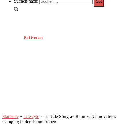
Suchen nach:
Tentsile Stingray Baumzelt: Innovatives
Camping in den Baumkronen
Published by
Ralf Herbst
on
September 7, 2023
September 7, 2023
Startseite
»
Lifestyle
»
Tentsile Stingray Baumzelt: Innovatives
Camping in den Baumkronen