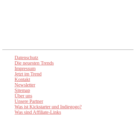
up2date-trend
seid ihr immer am Puls der Zeit und entdeckt die
spannendsten Neuheiten. Lasst euch inspirieren und begeistern!
Unsere
Newsletter
sorgen dafür, dass ihr stets über die aktuellen
Trends informiert sind. Besuchen Sie auch unsere Social-Media-
Kanäle um auf dem Laufenden zu bleiben.
Datenschutz
Die neuesten Trends
Impressum
Jetzt im Trend
Kontakt
Newsletter
Sitemap
Über uns
Unsere Partner
Was ist Kickstarter und Indiegogo?
Was sind Affiliate-Links