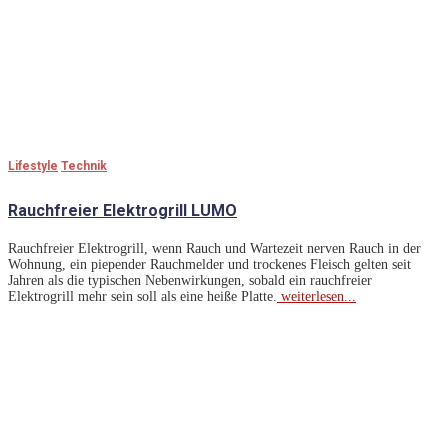
Lifestyle
Technik
Rauchfreier Elektrogrill LUMO
Rauchfreier Elektrogrill, wenn Rauch und Wartezeit nerven Rauch in der
Wohnung, ein piepender Rauchmelder und trockenes Fleisch gelten seit
Jahren als die typischen Nebenwirkungen, sobald ein rauchfreier
Elektrogrill mehr sein soll als eine heiße Platte.
weiterlesen...
Lass Dich Inspirieren
Unser Team recherchiert für euch international und stellt die
neuesten Trends und Aktualitäten aus vielfältigen Bereichen
zusammen: