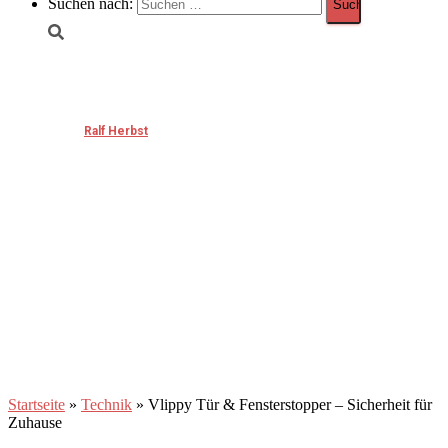
Suchen nach:
Vlippy Tür & Fensterstopper – Sicherheit für
Zuhause
Published by
Ralf Herbst
on
September 19, 2025
September 19, 2025
Startseite
»
Technik
»
Vlippy Tür & Fensterstopper – Sicherheit für
Zuhause