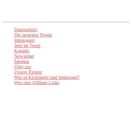
Kanäle um auf dem Laufenden zu bleiben.
Datenschutz
Die neuesten Trends
Impressum
Jetzt im Trend
Kontakt
Newsletter
Sitemap
Über uns
Unsere Partner
Was ist Kickstarter und Indiegogo?
Was sind Affiliate-Links